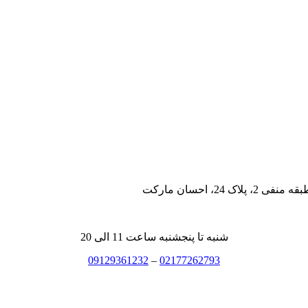
، احسان مارکت
شنبه تا پنجشنبه ساعت 11 الی 20
09129361232
–
02177262793