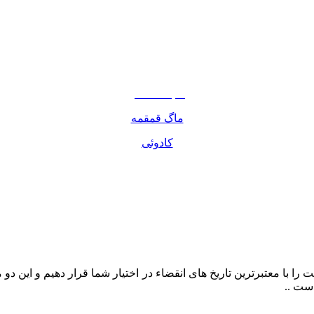
نوشیدنی
تنقلات
مواد غذایی
صبحانه دسر
ماگ قمقمه
کادوئی
را با معتبرترین تاریخ های انقضاء در اختیار شما قرار دهیم و این د
ست ..