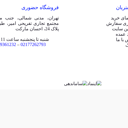
ریان
فروشگاه حضوری
مای خرید
تهران، مدنی شمالی، جنب مت
ری سفارش
ین سایت
پلاک 24، احسان مارکت
 عمده
شنبه تا پنجشنبه ساعت 11 الی 20
 با ما
9361232
–
02177262793
گ