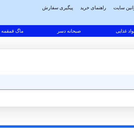
انین سایت
راهنمای خرید
پیگیری سفارش
اد غذایی
صبحانه دسر
ماگ قمقمه