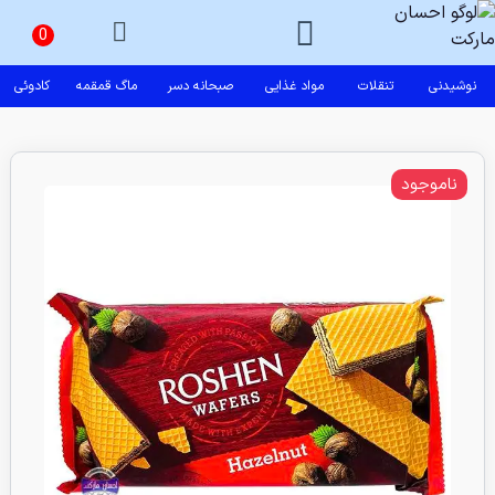
نوشیدنی
تنقلات
مواد غذایی
صبحانه دسر
ماگ قمقمه
کادوئی
ناموجود