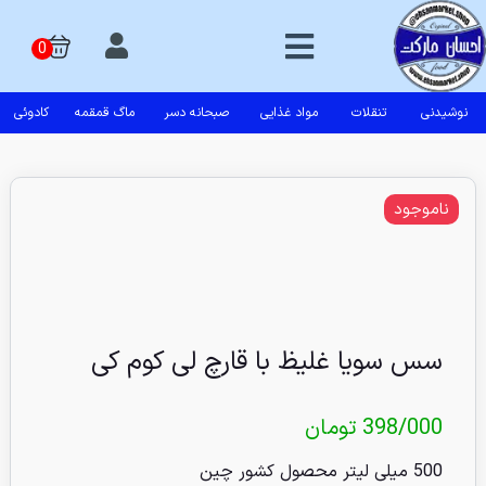
نوشیدنی
تنقلات
مواد غذایی
صبحانه دسر
ماگ قمقمه
کادوئی
ناموجود
سس سویا غلیظ با قارچ لی کوم کی
398/000
تومان
500 میلی لیتر محصول کشور چین