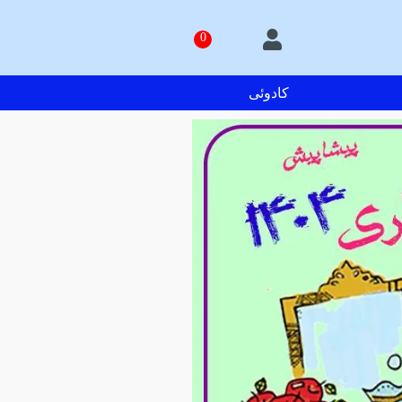
کادوئی