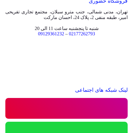
فروشگاه حضوری
تهران، مدنی شمالی، جنب مترو سبلان، مجتمع تجاری تفریحی
امیر، طبقه منفی 2، پلاک 24، احسان مارکت
شنبه تا پنجشنبه ساعت 11 الی 20
09129361232
–
02177262793
لینک شبکه های اجتماعی