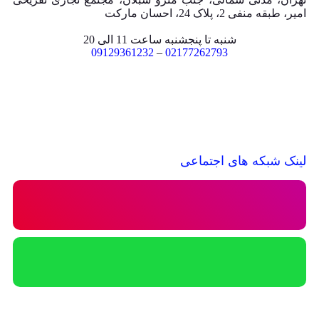
امیر، طبقه منفی 2، پلاک 24، احسان مارکت
شنبه تا پنجشنبه ساعت 11 الی 20
09129361232
–
02177262793
لینک شبکه های اجتماعی