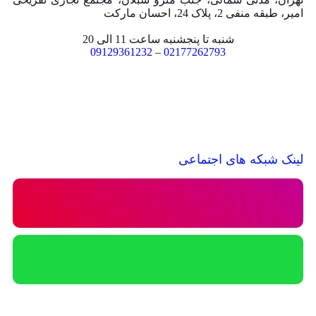
امیر، طبقه منفی 2، پلاک 24، احسان مارکت
شنبه تا پنجشنبه ساعت 11 الی 20
09129361232
–
02177262793
لینک شبکه های اجتماعی