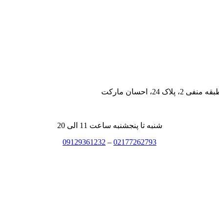
، احسان مارکت
شنبه تا پنجشنبه ساعت 11 الی 20
09129361232
–
02177262793