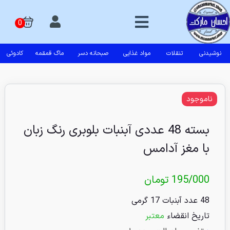
نوشیدنی
تنقلات
مواد غذایی
صبحانه دسر
ماگ قمقمه
کادوئی
ناموجود
بسته 48 عددی آبنبات بلوبری رنگ زبان
با مغز آدامس
195/000
تومان
48 عدد آبنبات 17 گرمی
تاریخ انقضاء
معتبر