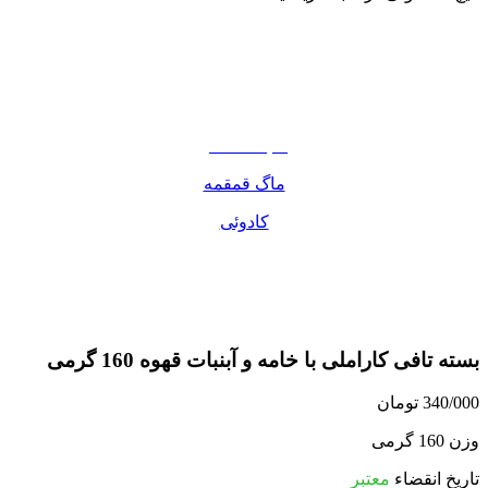
نوشیدنی
تنقلات
مواد غذایی
صبحانه دسر
ماگ قمقمه
کادوئی
بسته تافی کاراملی با خامه و آبنبات قهوه 160 گرمی
340/000
تومان
وزن 160 گرمی
تاریخ انقضاء
معتبر