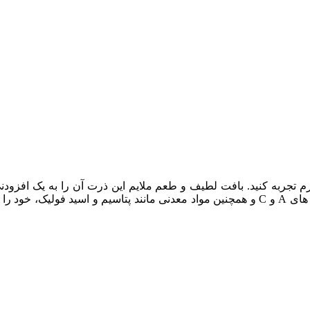
آرم تجربه کنید. بافت لطیف و طعم ملایم این ذرت آن را به یک افزودن
کرده است. این ذرت بعلت کم کالری بودن و همچنین غنی از ویتامین های A و C و همچنین مواد مع