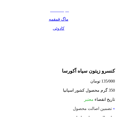
مواد غذایی
صبحانه دسر
ماگ قمقمه
کادوئی
کنسرو زیتون سیاه آکورسا
135/000
تومان
350 گرم محصول کشور اسپانیا
تاریخ انقضاء
معتبر
»
تضمین اصالت محصول