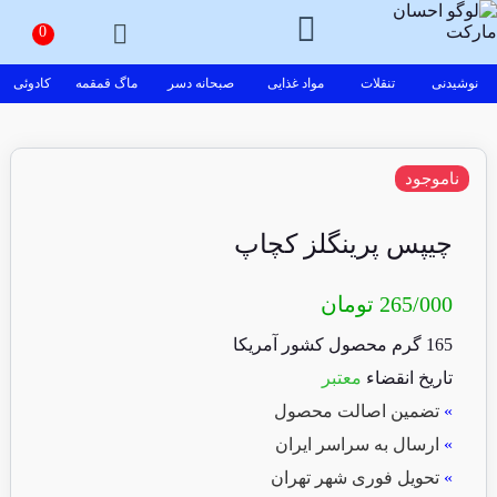
نوشیدنی
تنقلات
مواد غذایی
صبحانه دسر
ماگ قمقمه
کادوئی
ناموجود
چیپس پرینگلز کچاپ
265/000
تومان
165 گرم محصول کشور آمریکا
تاریخ انقضاء
معتبر
»
تضمین اصالت محصول
»
ارسال به سراسر ایران
»
تحویل فوری شهر تهران