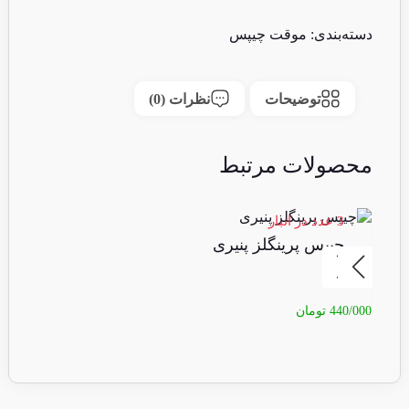
دسته‌بندی:
موقت چیپس
توضیحات
نظرات (0)
محصولات مرتبط
3 عدد در انبار
4 عدد در انبا
چیپس پرینگلز پنیری
چ
440/000
تومان
40/000