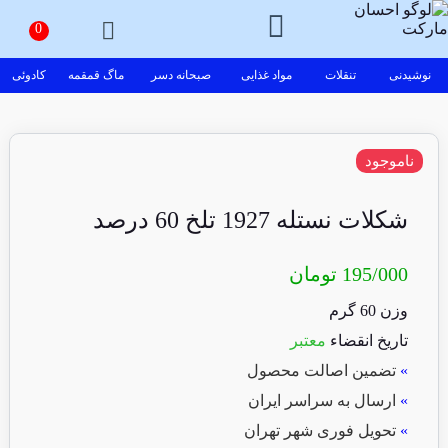
نوشیدنی
تنقلات
مواد غذایی
صبحانه دسر
ماگ قمقمه
کادوئی
ناموجود
شکلات نستله 1927 تلخ 60 درصد
195/000
تومان
وزن 60 گرم
تاریخ انقضاء
معتبر
»
تضمین اصالت محصول
»
ارسال به سراسر ایران
»
تحویل فوری شهر تهران