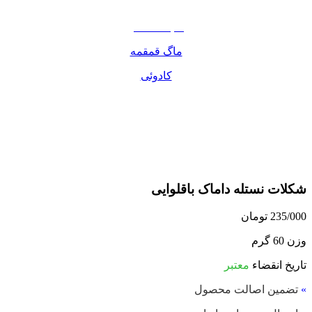
مواد غذایی
صبحانه دسر
ماگ قمقمه
کادوئی
شکلات نستله داماک باقلوایی
235/000
تومان
وزن 60 گرم
تاریخ انقضاء
معتبر
»
تضمین اصالت محصول