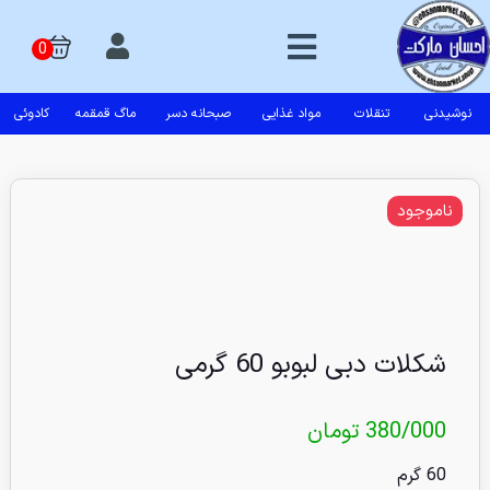
نوشیدنی
تنقلات
مواد غذایی
صبحانه دسر
ماگ قمقمه
کادوئی
ناموجود
شکلات دبی لبوبو 60 گرمی
380/000
تومان
60 گرم