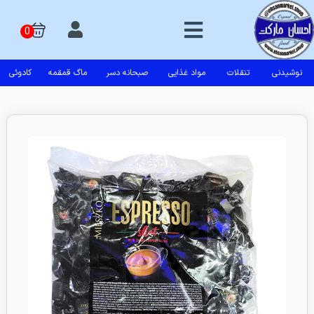
نوشیدنی
تنقلات
مواد غذایی
صبحانه دسر
ماگ قمقمه
کادوئی