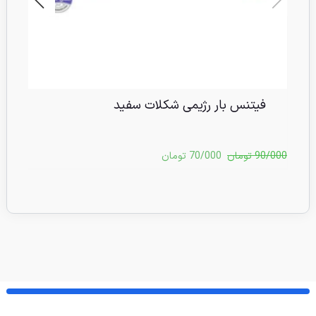
فیتنس بار رژیمی شکلات سفید
90/000
تومان
70/000
تومان
/000