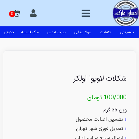
نوشیدنی
تنقلات
مواد غذایی
صبحانه دسر
ماگ قمقمه
کادوئی
شکلات لاویوا اولکر
100/000
تومان
وزن 35 گرم
»
تضمین اصالت محصول
»
تحویل فوری شهر تهران
»
ارسال سریع سراسر ایران