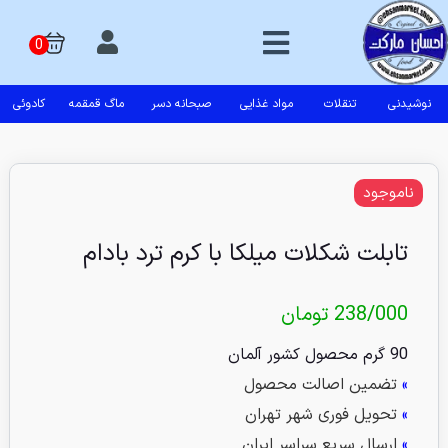
نوشیدنی
تنقلات
مواد غذایی
صبحانه دسر
ماگ قمقمه
کادوئی
ناموجود
تابلت شکلات میلکا با کرم ترد بادام
238/000
تومان
90 گرم محصول کشور آلمان
»
تضمین اصالت محصول
»
تحویل فوری شهر تهران
»
ارسال سریع سراسر ایران