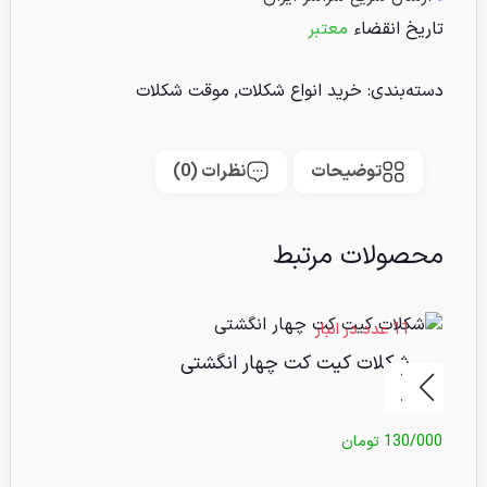
تاریخ انقضاء
معتبر
دسته‌بندی:
خرید انواع شکلات
,
موقت شکلات
توضیحات
نظرات (0)
محصولات مرتبط
11 عدد در انبار
14 عدد 
%22 تخفیف
شکلات کیت کت چهار انگشتی
ف
130/000
تومان
0/000