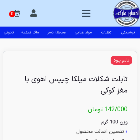
نوشیدنی
تنقلات
مواد غذایی
صبحانه دسر
ماگ قمقمه
کادوئی
ناموجود
تابلت شکلات میلکا چیپس اهوی با
مغز کوکی
142/000
تومان
وزن 100 گرم
»
تضمین اصالت محصول