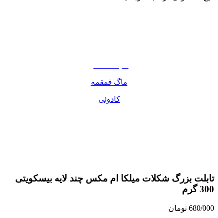
نوشیدنی
تنقلات
مواد غذایی
صبحانه دسر
ماگ قمقمه
کادوئی
تابلت بزرگ شکلات میلکا ام مکس چند لایه بیسکویتی
300 گرم
680/000
تومان