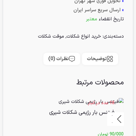
»
تحویل فوری شهر تهران
»
ارسال سریع سراسر ایران
تاریخ انقضاء
معتبر
دسته‌بندی:
خرید انواع شکلات
,
موقت شکلات
توضیحات
نظرات (0)
محصولات مرتبط
18 عدد در انبار
11 عدد 
فیتنس بار رژیمی شکلات شیری
ش
90/000
تومان
0/000