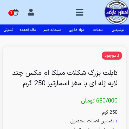
نوشیدنی
تنقلات
مواد غذایی
صبحانه دسر
ماگ قمقمه
کادوئی
ناموجود
تابلت بزرگ شکلات میلکا ام مکس چند
لایه ژله ای با مغز اسمارتیز 250 گرم
680/000
تومان
250 گرم
»
تضمین اصالت محصول