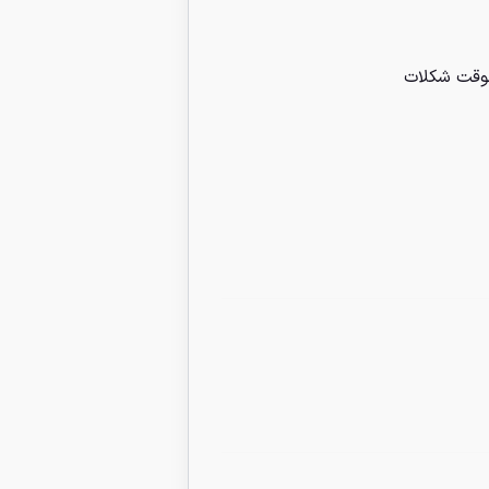
وقت شکلات
3 عدد در انبار
فیتنس بار رژیمی موز و 
90/000
تومان