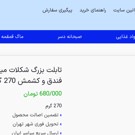
انین سایت
راهنمای خرید
پیگیری سفارش
اد غذایی
صبحانه دسر
ماگ قمقمه
تابلت بزرگ شکلات میل
فندق و کشمش 270 گرم
680/000
تومان
270 گرم
»
تضمین اصالت محصول
»
تحویل فوری شهر تهران
»
ارسال سریع سراسر ایران