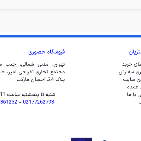
ریان
فروشگاه حضوری
مای خرید
تهران، مدنی شمالی، جنب مت
ری سفارش
ین سایت
پلاک 24، احسان مارکت
 عمده
 با ما
شنبه تا پنجشنبه ساعت 11 الی 20
گ
02177262793
–
9361232