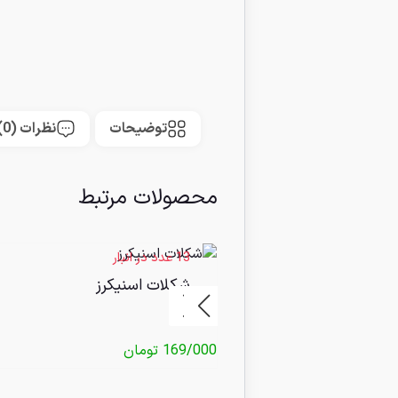
توضیحات
نظرات (0)
محصولات مرتبط
13 عدد در انبار
شکلات اسنیکرز
169/000
تومان