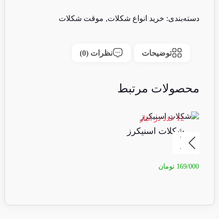
دسته‌بندی:
خرید انواع شکلات
,
موقت شکلات
توضیحات
نظرات (0)
محصولات مرتبط
12 عدد در انبار
18 عدد 
شکلات اسنیکرز
ف
169/000
تومان
90/000