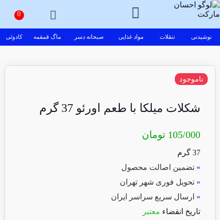
نوشیدنی
تنقلات
مواد غذایی
صبحانه دسر
ماگ قمقمه
کادوئی
ناموجود
شکلات میلکا با طعم اورئو 37 گرم
105/000
تومان
37 گرم
»
تضمین اصالت محصول
»
تحویل فوری شهر تهران
»
ارسال سریع سراسر ایران
تاریخ انقضاء
معتبر