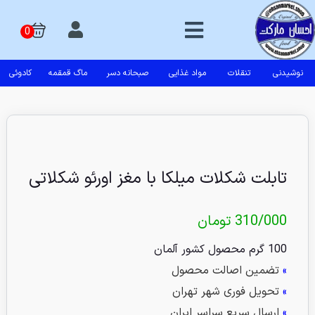
نوشیدنی
تنقلات
مواد غذایی
صبحانه دسر
ماگ قمقمه
کادوئی
تابلت شکلات میلکا با مغز اورئو شکلاتی
310/000
تومان
100 گرم محصول کشور آلمان
»
تضمین اصالت محصول
»
تحویل فوری شهر تهران
»
ارسال سریع سراسر ایران