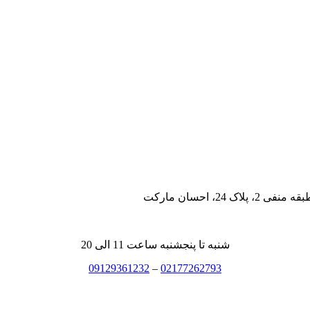
، احسان مارکت
شنبه تا پنجشنبه ساعت 11 الی 20
09129361232
–
02177262793