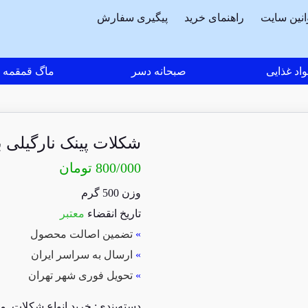
انین سایت
راهنمای خرید
پیگیری سفارش
اد غذایی
صبحانه دسر
ماگ قمقمه
شکلات پینک نارگیلی بسته 00
800/000
تومان
وزن 500 گرم
تاریخ انقضاء
معتبر
»
تضمین اصالت محصول
»
ارسال به سراسر ایران
»
تحویل فوری شهر تهران
دسته‌بندی:
خرید انواع شکلات
,
مو