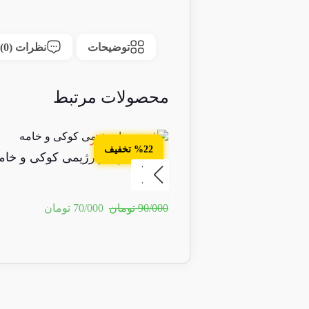
توضیحات
نظرات (0)
محصولات مرتبط
4 عدد در انبار
%22 تخفیف
فیتنس بار رژیمی کوکی و خام
90/000
تومان
70/000
تومان