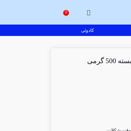
کادوئی
5 گرمی
قت شکلات