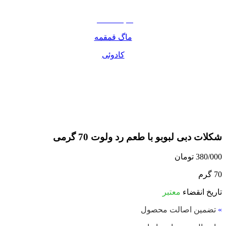
مواد غذایی
صبحانه دسر
ماگ قمقمه
کادوئی
شکلات دبی لبوبو با طعم رد ولوت 70 گرمی
380/000
تومان
70 گرم
تاریخ انقضاء
معتبر
»
تضمین اصالت محصول