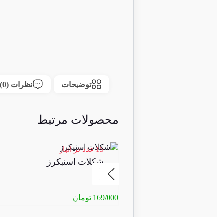
توضیحات
نظرات (0)
محصولات مرتبط
15 عدد در انبار
شکلات اسنیکرز
169/000
تومان