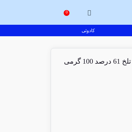
کادوئی
1 گرمی