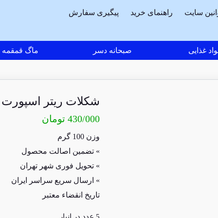
انین سایت
راهنمای خرید
پیگیری سفارش
اد غذایی
صبحانه دسر
ماگ قمقمه
شکلات ریتر اسپورت تلخ 61 درصد 00
430/000
تومان
وزن 100 گرم
» تضمین اصالت محصول
» تحویل فوری شهر تهران
» ارسال سریع سراسر ایران
تاریخ انقضاء معتبر
5 عدد در انبار