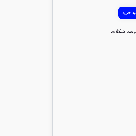
د خرید
قت شکلات
15 عدد در انبار
%22 تخفیف
فیتنس بار رژیمی شکلا
90/000
تومان
70/000
تومان