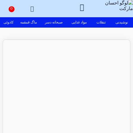
نوشیدنی
تنقلات
مواد غذایی
صبحانه دسر
ماگ قمقمه
کادوئی