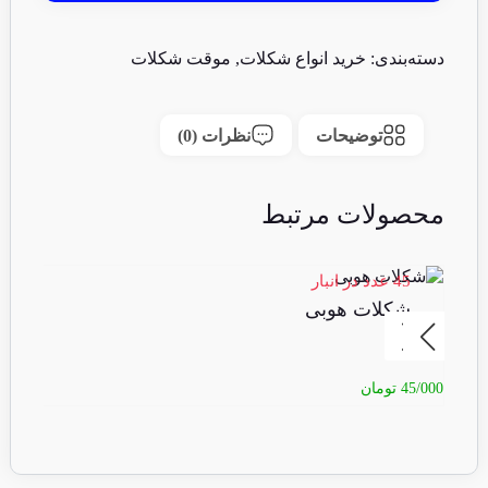
دسته‌بندی:
خرید انواع شکلات
,
موقت شکلات
توضیحات
نظرات (0)
محصولات مرتبط
45 عدد در انبار
13 عدد 
شکلات هوبی
ف
45/000
تومان
90/000