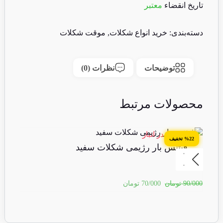
تاریخ انقضاء
معتبر
دسته‌بندی:
خرید انواع شکلات
,
موقت شکلات
توضیحات
نظرات (0)
محصولات مرتبط
15 عدد در انبار
13 عدد 
%22 تخفیف
فیتنس بار رژیمی شکلات سفید
ف
90/000
تومان
70/000
تومان
90/000