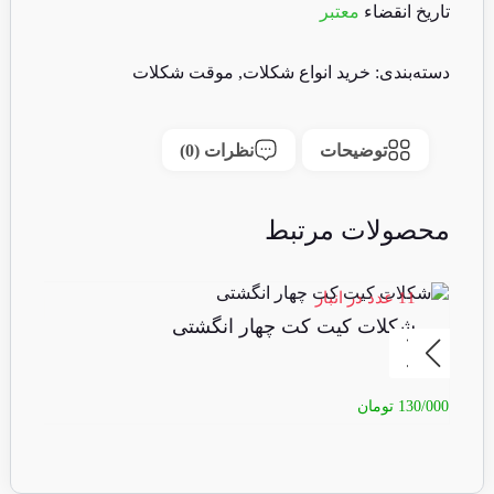
تاریخ انقضاء
معتبر
دسته‌بندی:
خرید انواع شکلات
,
موقت شکلات
توضیحات
نظرات (0)
محصولات مرتبط
11 عدد در انبار
4 عدد در انبا
%22 تخفیف
شکلات کیت کت چهار انگشتی
ف
130/000
تومان
90/000