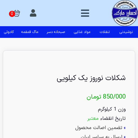
نوشیدنی
تنقلات
مواد غذایی
صبحانه دسر
ماگ قمقمه
کادوئی
شکلات نوروز یک کیلویی
850/000
تومان
وزن 1 کیلوگرم
تاریخ انقضاء
معتبر
»
تضمین اصالت محصول
»
ارسال به سراسر ایران