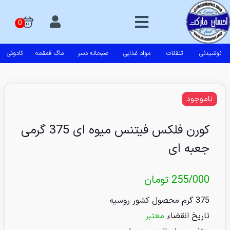
نوشیدنی
تنقلات
مواد غذایی
صبحانه دسر
ماگ قمقمه
کادوئی
ناموجود
کورن فلکس فیتنس میوه ای 375 گرمی
جعبه ای
255/000
تومان
375 گرم محصول کشور روسیه
تاریخ انقضاء
معتبر