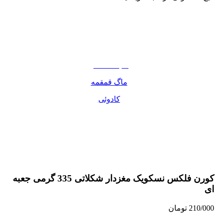
نوشیدنی
تنقلات
مواد غذایی
صبحانه دسر
ماگ قمقمه
کادوئی
کورن فلکس نسکویک مغزدار شکلاتی 335 گرمی جعبه
ای
210/000
تومان