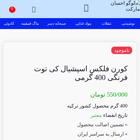
نوشیدنی
تنقلات
مواد غذایی
صبحانه دسر
ماگ قمقمه
کادوئی
ناموجود
کورن فلکس اسپشیال کی توت
فرنگی 400 گرمی
550/000
تومان
400 گرم محصول کشور ترکیه
تاریخ انقضاء
معتبر
»
تضمین اصالت محصول
»
ارسال به سراسر ایران