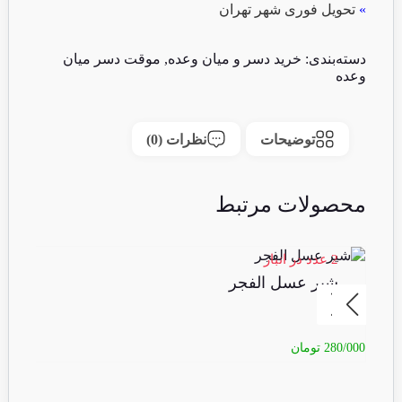
»
تحویل فوری شهر تهران
دسته‌بندی:
خرید دسر و میان وعده
,
موقت دسر میان
وعده
توضیحات
نظرات (0)
محصولات مرتبط
2 عدد در انبار
3 عدد در انبا
شیر عسل الفجر
پود
280/000
تومان
50/000