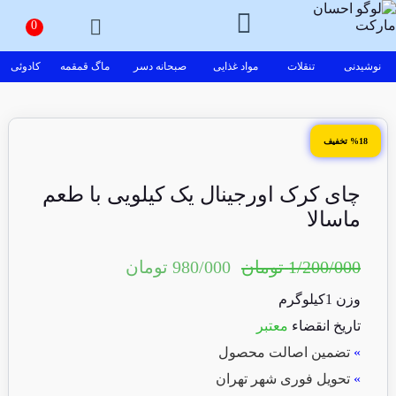
نوشیدنی
تنقلات
مواد غذایی
صبحانه دسر
ماگ قمقمه
کادوئی
%18 تخفیف
چای کرک اورجینال یک کیلویی با طعم
ماسالا
1/200/000
تومان
980/000
تومان
وزن 1کیلوگرم
تاریخ انقضاء
معتبر
»
تضمین اصالت محصول
»
تحویل فوری شهر تهران