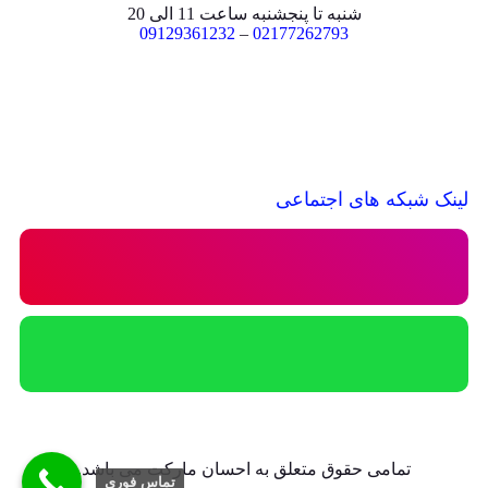
شنبه تا پنجشنبه ساعت 11 الی 20
09129361232
–
02177262793
لینک شبکه های اجتماعی
تمامی حقوق متعلق به احسان مارکت می باشد.
تماس فوری