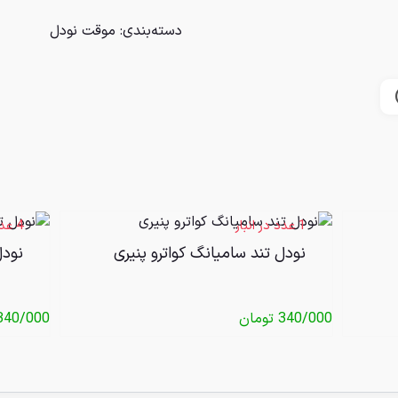
دسته‌بندی:
موقت نودل
1 عدد در انبار
4 عدد در انبار
نودل تند سامیانگ کواترو پنیری
نودل
340/000
تومان
340/000