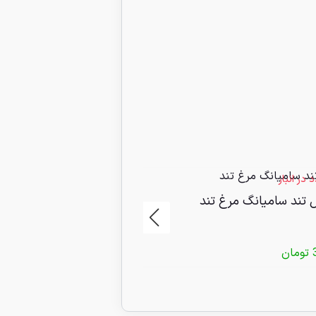
24 عدد در انبار
 تند سامیانگ مرغ تند
نودل سبزیجات اندومی
تومان
95/000
تومان