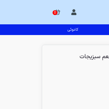
کادوئی
طعم سبزیجات