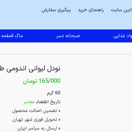
انین سایت
راهنمای خرید
پیگیری سفارش
اد غذایی
صبحانه دسر
ماگ قمقمه
نودل لیوانی اندومی 
165/000
تومان
60 گرم
تاریخ انقضاء
معتبر
»
تضمین اصالت محصول
»
تحویل فوری شهر تهران
»
ارسال به سراسر ایران