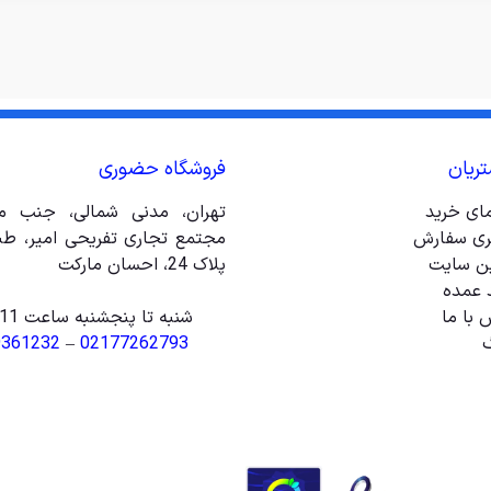
ریان
فروشگاه حضوری
مای خرید
تهران، مدنی شمالی، جنب مت
ری سفارش
ین سایت
پلاک 24، احسان مارکت
 عمده
 با ما
شنبه تا پنجشنبه ساعت 11 الی 20
گ
02177262793
–
9361232