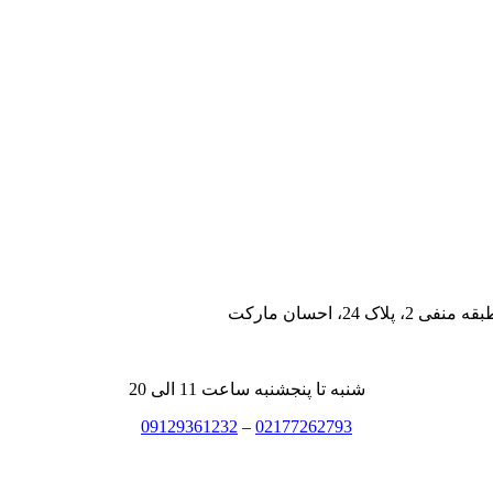
، احسان مارکت
شنبه تا پنجشنبه ساعت 11 الی 20
09129361232
–
02177262793