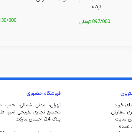
ترکیه
130/000
897/000
تومان
ریان
فروشگاه حضوری
مای خرید
تهران، مدنی شمالی، جنب مت
ری سفارش
ین سایت
پلاک 24، احسان مارکت
 عمده