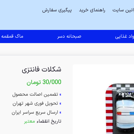
انین سایت
راهنمای خرید
پیگیری سفارش
اد غذایی
صبحانه دسر
ماگ قمقمه
شکلات فانتزی
30/000
تومان
»
تضمین اصالت محصول
»
تحویل فوری شهر تهران
»
ارسال سریع سراسر ایران
تاریخ انقضاء
معتبر