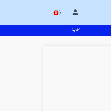
کادوئی