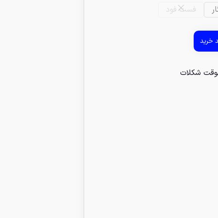
ر
فست فود
د خرید
وقت شکلات