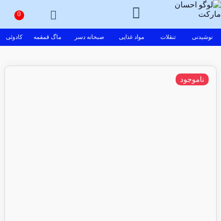
نوشیدنی
تنقلات
مواد غذایی
صبحانه دسر
ماگ قمقمه
کادوئی
ناموجود