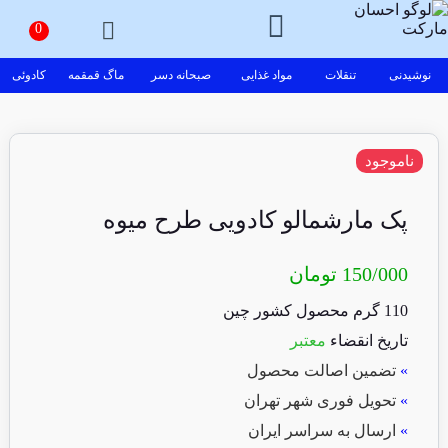
نوشیدنی
تنقلات
مواد غذایی
صبحانه دسر
ماگ قمقمه
کادوئی
ناموجود
پک مارشمالو کادویی طرح میوه
150/000
تومان
110 گرم محصول کشور چین
تاریخ انقضاء
معتبر
»
تضمین اصالت محصول
»
تحویل فوری شهر تهران
»
ارسال به سراسر ایران