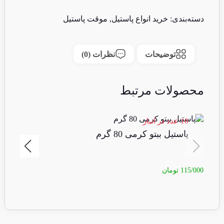
دسته‌بندی:
خرید انواع پاستیل
,
موقت پاستیل
توضیحات
نظرات (0)
محصولات مرتبط
10 عدد در انبار
پاستیل ببتو کرمی 80 گرم
115/000
تومان
8/000