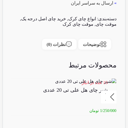
»
ارسال به سراسر ایران
دسته‌بندی:
انواع چای کرک
,
خرید چای اصل درجه یک
,
موقت چای
,
موقت چای کرک
توضیحات
نظرات (0)
محصولات مرتبط
15 عدد در انبار
1 عدد در انبا
شیر چای هل علی تی 20 عددی
چ
1/250/000
تومان
00/000