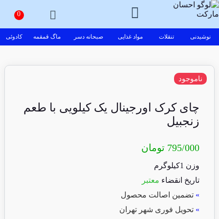
نوشیدنی
تنقلات
مواد غذایی
صبحانه دسر
ماگ قمقمه
کادوئی
ناموجود
چای کرک اورجینال یک کیلویی با طعم
زنجبیل
795/000
تومان
وزن 1کیلوگرم
تاریخ انقضاء
معتبر
»
تضمین اصالت محصول
»
تحویل فوری شهر تهران