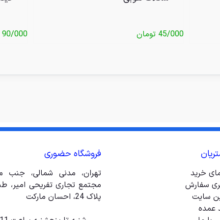
45/000
تومان
90/000
ریان
فروشگاه حضوری
مای خرید
تهران، مدنی شمالی، جنب مت
ری سفارش
ین سایت
پلاک 24، احسان مارکت
 عمده