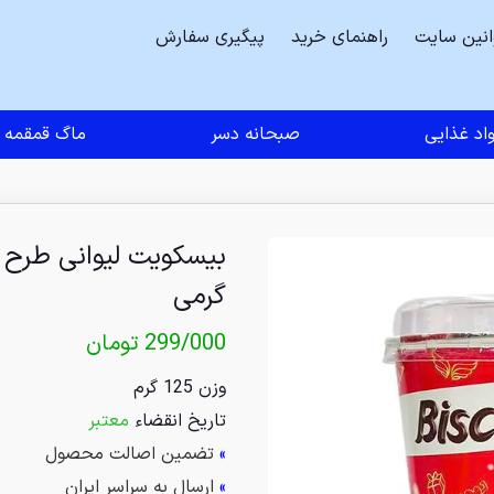
انین سایت
راهنمای خرید
پیگیری سفارش
اد غذایی
صبحانه دسر
ماگ قمقمه
گرمی
299/000
تومان
وزن 125 گرم
تاریخ انقضاء
معتبر
»
تضمین اصالت محصول
»
ارسال به سراسر ایران