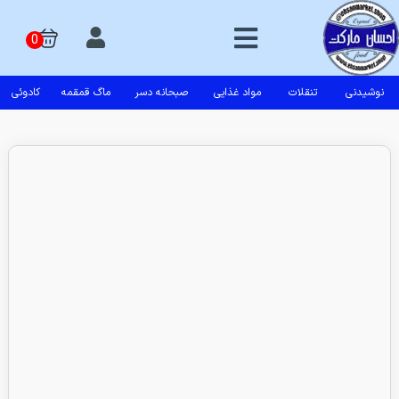
نوشیدنی
تنقلات
مواد غذایی
صبحانه دسر
ماگ قمقمه
کادوئی