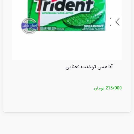
آدامس تریدنت نعنایی
آ
215/000
تومان
5/000