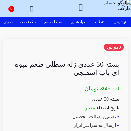
نوشیدنی
تنقلات
مواد غذایی
صبحانه دسر
ماگ قمقمه
کادوئی
ناموجود
بسته 30 عددی ژله سطلی طعم میوه
ای باب اسفنجی
360/000
تومان
بسته 30 عددی
تاریخ انقضاء
معتبر
»
تضمین اصالت محصول
»
ارسال به سراسر ایران