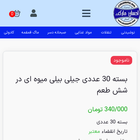
نوشیدنی
تنقلات
مواد غذایی
صبحانه دسر
ماگ قمقمه
کادوئی
ناموجود
بسته 30 عددی جیلی بیلی میوه ای در
شش طعم
340/000
تومان
بسته 30 عددی
تاریخ انقضاء
معتبر