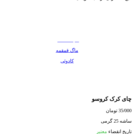
نوشیدنی
تنقلات
مواد غذایی
صبحانه دسر
ماگ قمقمه
کادوئی
چای کرک کروسو
35/000
تومان
ساشه 25 گرمی
تاریخ انقضاء
معتبر