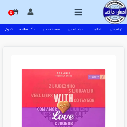
نوشیدنی
تنقلات
مواد غذایی
صبحانه دسر
ماگ قمقمه
کادوئی